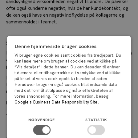
sandsynlighed virksomheden negativt til andre. De påvirker
ofte også kunderne negativt, hvis de har kundekontakt, og
de kan også have en negativ indflydelse på kollegerne og
sammenholdet i teamet.
Sådan beregner du din eNPS
Denne hjemmeside bruger cookies
Du finder din virksomheds eNPS ved at trække procentdelen
Vi bruger egne cookies samt cookies fra tredjepart. Du
af promoters og detractors fra hinanden: eNPS =
kan læse mere om brugen af cookies ved at klikke på
promoters (%) - detractors (%).
”Vis detaljer” i dette banner. Du kan desuden til enhver
tid ændre eller tilbagetrække dit samtykke ved at klikke
Har du eksempelvis 20 ansatte, hvoraf 11 er promoters, og
på linket til vores cookiepolitik i bunden af siden.
to er detractors, bliver din eNPS 45 (fordi 55% af dine
Herudover bruger vi også cookies til at indsamle data
med det formål at tilpasse og måle effektiviteten af
medarbejdere er promotere, og 10 % er detractors).
vores annoncering. For mere information, besøg
Google's Business Data Responsibility Site
.
Hvad er så en god eller dårlig eNPS?
- En score mellem 10 og 30 er ganske god
NØDVENDIGE
STATISTIK
- En score omkring 50 er særdeles god
- En score på 80 er verdensklasse