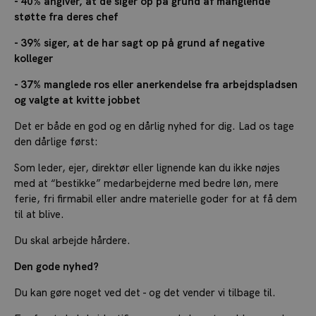
- 40% angiver, at de siger op på grund af manglende
støtte fra deres chef
- 39% siger, at de har sagt op på grund af negative
kolleger
- 37% manglede ros eller anerkendelse fra arbejdspladsen
og valgte at kvitte jobbet
Det er både en god og en dårlig nyhed for dig. Lad os tage
den dårlige først:
Som leder, ejer, direktør eller lignende kan du ikke nøjes
med at “bestikke” medarbejderne med bedre løn, mere
ferie, fri firmabil eller andre materielle goder for at få dem
til at blive.
Du skal arbejde hårdere.
Den gode nyhed?
Du kan gøre noget ved det - og det vender vi tilbage til.