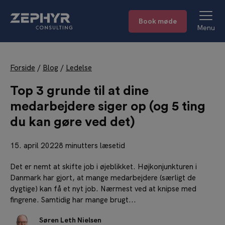
Book møde
Menu
Forside
/
Blog
/
Ledelse
Top 3 grunde til at dine
medarbejdere siger op (og 5 ting
du kan gøre ved det)
15. april 2022
8 minutters læsetid
Det er nemt at skifte job i øjeblikket. Højkonjunkturen i
Danmark har gjort, at mange medarbejdere (særligt de
dygtige) kan få et nyt job. Nærmest ved at knipse med
fingrene. Samtidig har mange brugt...
Søren Leth Nielsen