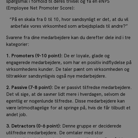
spørgsmål i forhold til deres trivsel og få en eNPS
(Employee Net Promoter Score):
“På en skala fra 0 til 10, hvor sandsynligt er det, at du vil
anbefale vores virksomhed som arbejdsplads til andre?”
Svarene fra dine medarbejdere kan du derefter dele ind i tre
kategorier:
1. Promoters (9-10 point):
De er loyale, glade og
engagerede medarbejdere, som har en positiv indflydelse på
virksomhedens kunder. De taler pænt om virksomheden og
tiltrækker sandsynligvis også nye medarbejdere.
2. Passive (7-8 point):
De er passivt tilfredse medarbejdere.
Det vil sige, at de savner lidt mere i hverdagen, selvom de
egentlig er nogenlunde tilfredse. Disse medarbejdere kan
være letmodtagelige for at springe på, hvis de får tilbudt et
andet job.
3. Detractors (0-6 point):
Denne gruppe er deciderede
utilfredse medarbejdere. De omtaler med stor