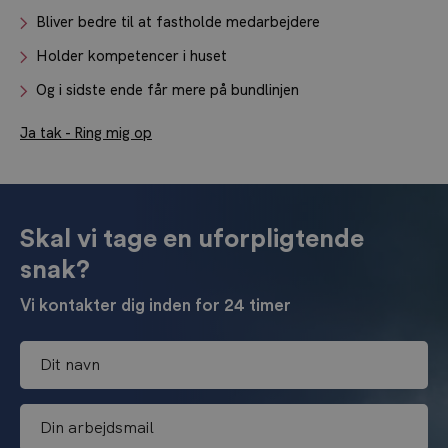
Bliver bedre til at fastholde medarbejdere
Holder kompetencer i huset
Og i sidste ende får mere på bundlinjen
Ja tak - Ring mig op
Skal vi tage en uforpligtende
snak?
Vi kontakter dig inden for 24 timer
D
i
t
D
n
i
a