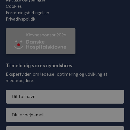
Cookies
Forretningsbetingelser
Privatlivspolitik
Tilmeld dig vores nyhedsbrev
Ekspertviden om ledelse, optimering og udvikling af
medarbejdere.
D
i
t
D
f
i
o
n
r
D
a