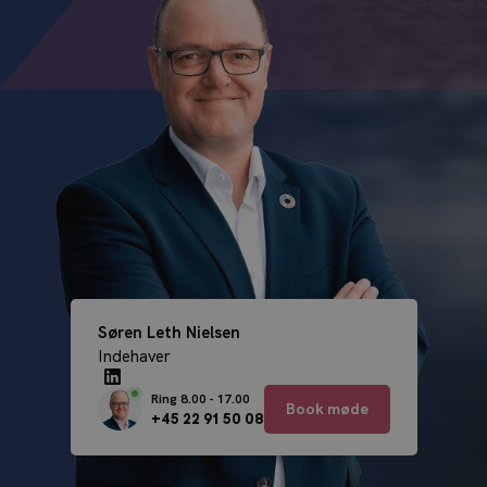
(
v
a
l
g
f
r
i
)
Søren Leth Nielsen
Indehaver
Ring 8.00 - 17.00
Book møde
+45 22 91 50 08