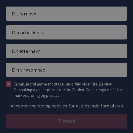
D
i
t
D
f
i
o
n
r
D
a
n
i
r
a
t
b
v
D
e
e
n
i
f
j
*
n
t
d
C
Ja tak, jeg vil gerne modtage værdifuld viden fra Zephyr
v
e
s
Consulting og accepterer derfor Zephyr Consultings vilkår for
h
i
r
m
markedsføring og privatliv
e
r
n
a
c
k
a
Accepter
marketing cookies for at indsende formularen
i
k
s
v
l
b
o
n
*
Tilmeld
o
m
*
x
h