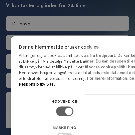
Vi kontakter dig inden for 24 timer
D
i
t
D
n
i
a
Denne hjemmeside bruger cookies
n
v
Vi bruger egne cookies samt cookies fra tredjepart. Du kan 
D
a
n
at klikke på ”Vis detaljer” i dette banner. Du kan desuden til 
i
r
*
dit samtykke ved at klikke på linket til vores cookiepolitik i bu
n
b
Herudover bruger vi også cookies til at indsamle data med det
D
v
e
effektiviteten af vores annoncering. For mere information, b
i
i
Responsibility Site
.
j
t
r
d
E
t
k
s
v
NØDVENDIGE
e
s
m
e
l
o
a
n
e
m
i
t
f
h
l
MARKETING
u
o
e
*