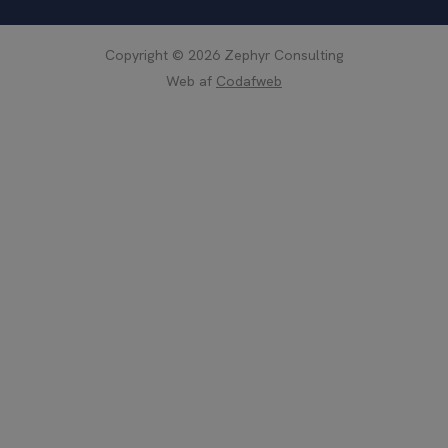
e
e
s
d
*
Copyright © 2026 Zephyr Consulting
*
Web af
Codafweb