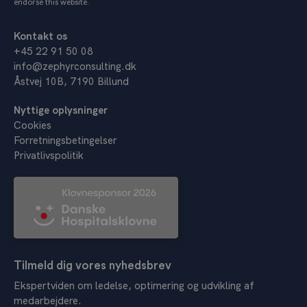
endorse this website.
Kontakt os
+45 22 91 50 08
info@zephyrconsulting.dk
Åstvej 10B, 7190 Billund
Nyttige oplysninger
Cookies
Forretningsbetingelser
Privatlivspolitik
Tilmeld dig vores nyhedsbrev
Ekspertviden om ledelse, optimering og udvikling af
medarbejdere.