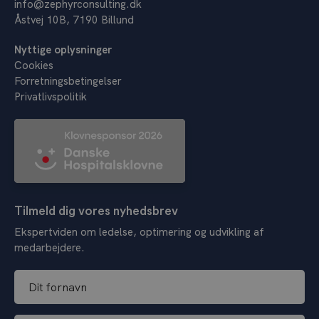
info@zephyrconsulting.dk
Åstvej 10B, 7190 Billund
Nyttige oplysninger
Cookies
Forretningsbetingelser
Privatlivspolitik
Tilmeld dig vores nyhedsbrev
Ekspertviden om ledelse, optimering og udvikling af
medarbejdere.
D
i
t