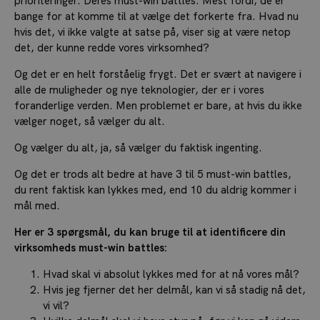
prioriteringer. Deres must-win battles. Mest fordi, de er
bange for at komme til at vælge det forkerte fra. Hvad nu
hvis det, vi ikke valgte at satse på, viser sig at være netop
det, der kunne redde vores virksomhed?
Og det er en helt forståelig frygt. Det er svært at navigere i
alle de muligheder og nye teknologier, der er i vores
foranderlige verden. Men problemet er bare, at hvis du ikke
vælger noget, så vælger du alt.
Og vælger du alt, ja, så vælger du faktisk ingenting.
Og det er trods alt bedre at have 3 til 5 must-win battles,
du rent faktisk kan lykkes med, end 10 du aldrig kommer i
mål med.
Her er 3 spørgsmål, du kan bruge til at identificere din
virksomheds must-win battles:
Hvad skal vi absolut lykkes med for at nå vores mål?
Hvis jeg fjerner det her delmål, kan vi så stadig nå det,
vi vil?