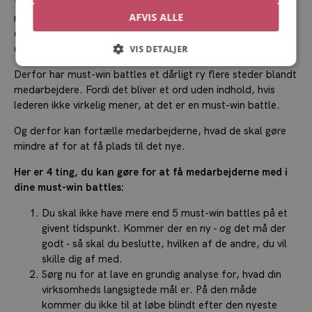
faktisk er vundet. Og det kan få medarbejderne til at himle
AFVIS ALLE
med øjnene, når der for tredje gang i år bliver præsenteret
en ny kurs for virksomheden, uden de er kommet i mål med
de tidligere.
VIS DETALJER
Derfor har must-win battles et dårligt ry flere steder blandt
medarbejdere. Fordi det bliver et ord uden indhold, hvis
lederen ikke virkelig mener, at det er en must-win battle.
Og derfor kan fortælle medarbejderne, hvad de skal gøre
mindre af for at få plads til det nye.
Her er 4 ting, du kan gøre for at få medarbejderne med i
dine must-win battles:
Du skal ikke have mere end 5 must-win battles på et
givent tidspunkt. Kommer der en ny - og det må der
godt - så skal du beslutte, hvilken af de andre, du vil
skille dig af med.
Sørg nu for at lave en grundig analyse for, hvad din
virksomheds langsigtede mål er. På den måde
kommer du ikke til at løbe blindt efter den nyeste