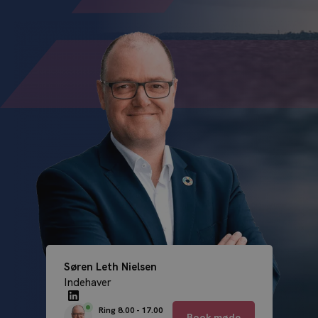
m
k
e
e
r
d
*
(
v
a
l
g
f
r
i
)
Søren Leth Nielsen
Indehaver
Ring 8.00 - 17.00
Book møde