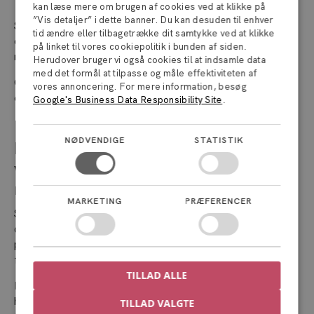
du tør tage chancen.
kan læse mere om brugen af cookies ved at klikke på
”Vis detaljer” i dette banner. Du kan desuden til enhver
Så ved at udfylde indsats-effekt-matricen sikrer du dig, at
tid ændre eller tilbagetrække dit samtykke ved at klikke
du ikke bruger din kostbare tid på det forkerte. Eller dine
på linket til vores cookiepolitik i bunden af siden.
medarbejderes tid.
Herudover bruger vi også cookies til at indsamle data
med det formål at tilpasse og måle effektiviteten af
Og nu vi taler om medarbejderne, så lad os lige få dem med
vores annoncering. For mere information, besøg
om bord.
Google's Business Data Responsibility Site
.
NØDVENDIGE
STATISTIK
Få medarbejderne med i kampen
ved at arbejde konsekvent med
must-win battles
MARKETING
PRÆFERENCER
Som leder er det vigtigt, at du er opmærksom på verden
omkring dig. At du er i stand til at tilpasse dine
prioriteringer, når der pludselig dukker noget nyt op. Som
for eksempel ChatGPT.
TILLAD ALLE
Men mange ledere kan være for opmærksomme. De finder
hele tiden en ny must-win battles, inden den forrige rent
TILLAD VALGTE