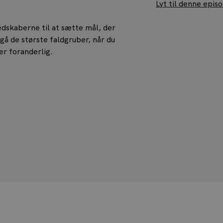
Lyt til denne epis
 redskaberne til at sætte mål, der
gå de største faldgruber, når du
er foranderlig.