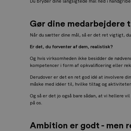
Du bryder dine langsigtede mål ned i håndgrib
Gør dine medarbejdere ti
Når du sætter dine mål, så er det ret vigtigt, 
Er det, du forventer af dem, realistisk?
Og hvis virksomheden ikke besidder de nødvendi
kompetencer i form af opkvalificering eller rek
Derudover er det en ret god idé at involvere d
måske med idéer til, hvilke tiltag og aktivitete
Og så er det jo også bare sådan, at vi hellere v
på os.
Ambition er godt - men r