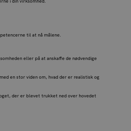
rne i din virksomhed.
mpetencerne til at nå målene.
rksomheden eller på at anskaffe de nødvendige
med en stor viden om, hvad der er realistisk og
 noget, der er blevet trukket ned over hovedet