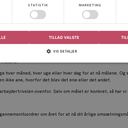
STATISTIK
MARKETING
mmer hen til det konkrete mål. Hvilke tiltag og aktiviteter, v
LLE
TILLAD VALGTE
TIL
e delmål i din virksomhed
VIS DETALJER
 til omsætningen, er virksomheder gode til at sætte konkrete
å målene.
age hver måned, hver uge eller hver dag for at nå målene. Og s
n ikke ane, hvorfor det blev det ene eller det andet.
ejdertrivslen ovenfor. Selv om målet er konkret, så har vi i
 gennemsnitsordrer om året for at nå dit årlige omsætningsmål