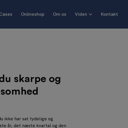
Cases
Onlineshop
Om os
Viden
Kontakt
derudvikling
Teamudvikling
Projek
der kend dig selv
Kend dit team bedre via teamprofiler
Projek
rksomhedsrådgivning
Projek
kruttering
delsesrådgivning 1:1
 du skarpe og
rksomhed
u ikke har sat tydelige og
ste år, det næste kvartal og den