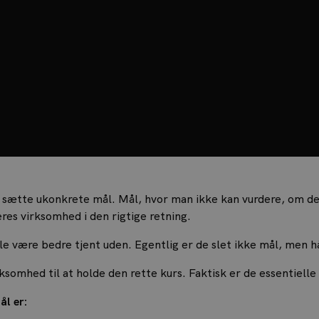
 sætte ukonkrete mål. Mål, hvor man ikke kan vurdere, om de er
eres virksomhed i den rigtige retning.
lle være bedre tjent uden. Egentlig er de slet ikke mål, men h
ksomhed til at holde den rette kurs. Faktisk er de essentielle
ål er: