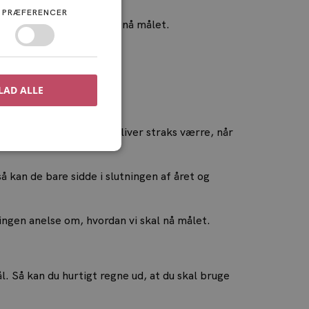
PRÆFERENCER
i skal have gang i for at nå målet.
LAD ALLE
 og målbare mål. Det bliver straks værre, når
å kan de bare sidde i slutningen af året og
ngen anelse om, hvordan vi skal nå målet.
. Så kan du hurtigt regne ud, at du skal bruge