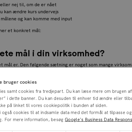
ller nej til, om de er nået
du kan ændre kurs undervejs
er målene og kan komme med input
ner et konkret mål:
ete mål i din virksomhed?
kret mål er. Den følgende sætning er noget som mange virkso
res virksomhed”
 bruger cookies
virksomhed, om I har nået målet? Hvordan ved I, hvornår I sk
ies samt cookies fra tredjepart. Du kan læse mere om brugen af
jer” i dette banner. Du kan desuden til enhver tid ændre eller til
on. Men en rigtig fin intention. Så lad os nu prøve at gøre int
ke på linket til vores cookiepolitik i bunden af siden.
den i vores virksomhed fra 5% til 2% på ét år”
også cookies til at indsamle data med det formål at tilpasse og 
g. For mere information, besøg
Google's Business Data Responsib
d vi, om vi har nået vores mål. Vi ved, om vi kan poppe champa