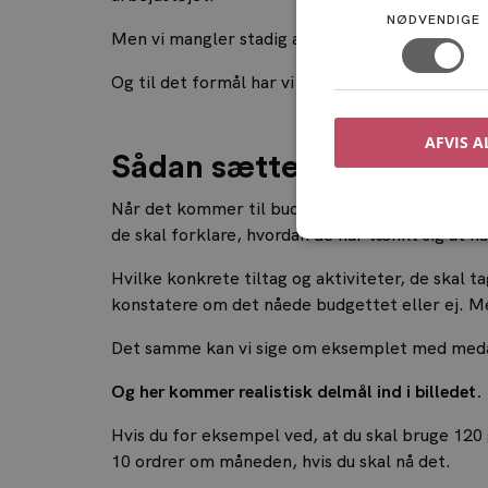
NØDVENDIGE
Men vi mangler stadig at beskrive, hvordan vi ko
Og til det formål har vi brug for delmål.
AFVIS A
Sådan sætter du brugbar
Når det kommer til budgetter og forventninger
de skal forklare, hvordan de har tænkt sig at n
Hvilke konkrete tiltag og aktiviteter, de skal t
konstatere om det nåede budgettet eller ej. Me
Det samme kan vi sige om eksemplet med medarb
Og her kommer realistisk delmål ind i billedet.
Hvis du for eksempel ved, at du skal bruge 120
10 ordrer om måneden, hvis du skal nå det.