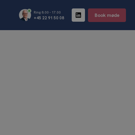
Ring 8.00 - 17.00
Book møde
+45 22 91 50 08
tlederuddannelse
t-Coaching
teksekvering