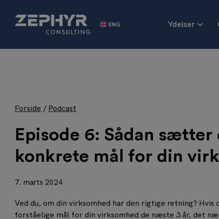
Ydelser
ENG
Strategieksekvering
Le
Årspakker
Le
Human Due Diligence
Vi
Virksomhedsstrategi
Re
LEGO® Serious Play®
Le
Forside
/
Podcast
Operational Excellence
Zephyr Navigator®
Episode 6: Sådan sætter
konkrete mål for din vi
7. marts 2024
Ved du, om din virksomhed har den rigtige retning? Hvis d
forståelige mål for din virksomhed de næste 3 år, det næ