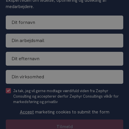
Ekspertviden om ledelse, optimering og udvikling af
medarbejdere.
D
i
t
D
f
i
o
n
r
D
a
n
i
r
a
t
b
v
D
e
e
n
i
f
j
*
n
t
d
C
Ja tak, jeg vil gerne modtage værdifuld viden fra Zephyr
v
e
s
Consulting og accepterer derfor Zephyr Consultings vilkår for
h
i
r
m
markedsføring og privatliv
e
r
n
a
c
k
a
Accept
marketing cookies to submit the form
i
k
s
v
l
b
o
n
*
Tilmeld
o