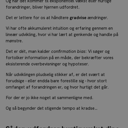
Og når det kommer til eksponentiel vækst eller hurtige
forandringer, bliver hjernen udfordret.
Det er lettere for os at håndtere
gradvise
ændringer.
Vi har ofte akkumuleret intuition og erfaring gennem en
lineær udvikling, hvor vi har lært at genkende og handle på
mønstre.
Det er dét, man kalder
confirmation bias
: Vi søger og
fortolker information på en måde, der bekræfter vores
eksisterende overbevisninger og hypoteser.
Når udviklingen pludselig stikker af, er det svært at
forudsige - eller endda bare forestille sig - hvor stort
omfanget af forandringen er, og hvor hurtigt det går.
For der er jo ikke noget at sammenligne med.
Og så begynder det stigende tempo at kradse…