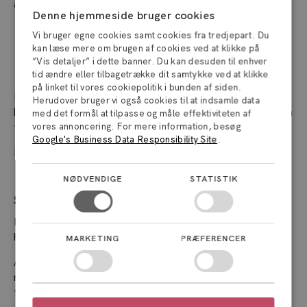
alligevel.
Denne hjemmeside bruger cookies
Vi bruger egne cookies samt cookies fra tredjepart. Du
kan læse mere om brugen af cookies ved at klikke på
Leder: Hjælp medarbejderne, så de
”Vis detaljer” i dette banner. Du kan desuden til enhver
kan følge med
tid ændre eller tilbagetrække dit samtykke ved at klikke
på linket til vores cookiepolitik i bunden af siden.
Det er afgørende, at du prioriterer klar og effektiv
Herudover bruger vi også cookies til at indsamle data
kommunikation, når du skal lede dine medarbejdere gennem
med det formål at tilpasse og måle effektiviteten af
forandringer og eksponentiel vækst.
vores annoncering. For mere information, besøg
Google's Business Data Responsibility Site
.
Konkret kan du:
NØDVENDIGE
STATISTIK
Sikre adgang til relevant information
Fortæl om, hvad der sker (når du kan). Men fortæl også
hvorfor.
MARKETING
PRÆFERENCER
Alene at have tid til at fordøje informationer og kunne se
meningen med galskaben kan fjerne modstand på
forandringer.