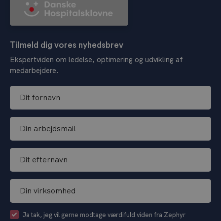
Tilmeld dig vores nyhedsbrev
Ekspertviden om ledelse, optimering og udvikling af
medarbejdere.
D
i
t
D
f
i
o
n
r
D
a
n
i
r
a
t
b
v
D
e
e
n
i
f
j
*
n
t
d
C
Ja tak, jeg vil gerne modtage værdifuld viden fra Zephyr
v
e
s