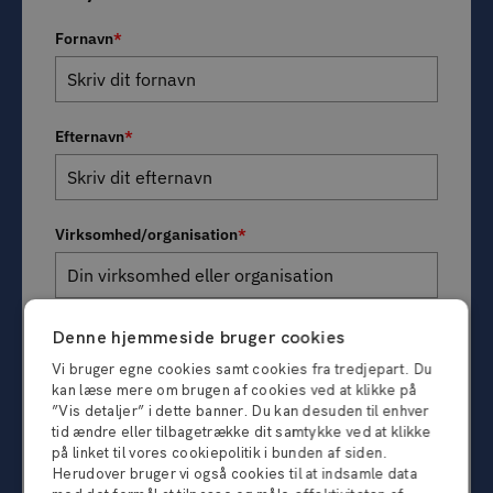
Fornavn
*
Efternavn
*
Virksomhed/organisation
*
Email
*
Denne hjemmeside bruger cookies
Vi bruger egne cookies samt cookies fra tredjepart. Du
kan læse mere om brugen af cookies ved at klikke på
”Vis detaljer” i dette banner. Du kan desuden til enhver
Samtykke til kommunikation og opbevaring af data
tid ændre eller tilbagetrække dit samtykke ved at klikke
på linket til vores cookiepolitik i bunden af siden.
Ja tak, jeg vil gerne modtage værdifuld viden fra
Herudover bruger vi også cookies til at indsamle data
Zephyr Consulting og accepterer derfor Zephyr